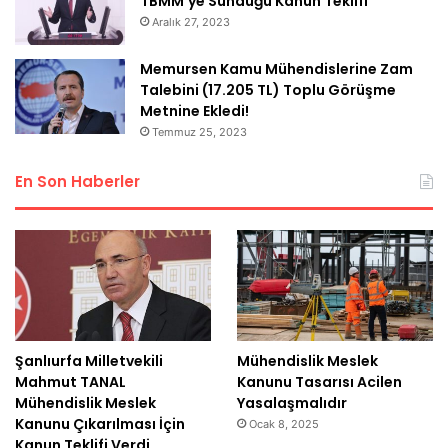
TBMM’ye Sunduğu Kanun Teklifi
Aralık 27, 2023
Memursen Kamu Mühendislerine Zam
Talebini (17.205 TL) Toplu Görüşme
Metnine Ekledi!
Temmuz 25, 2023
En Son Haberler
Şanlıurfa Milletvekili
Mühendislik Meslek
Mahmut TANAL
Kanunu Tasarısı Acilen
Mühendislik Meslek
Yasalaşmalıdır
Kanunu Çıkarılması İçin
Ocak 8, 2025
Kanun Teklifi Verdi