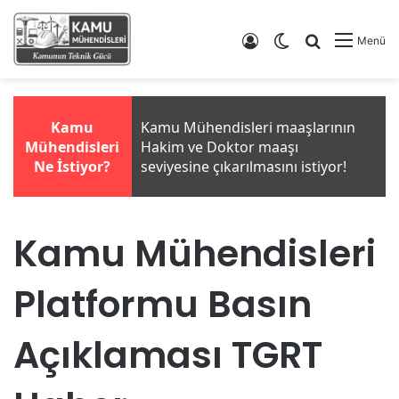
Giriş Yap
Dış görünümü de
Arama yap .
Menü
Kamu Mühendisleri
Platformu Basın
Açıklaması TGRT