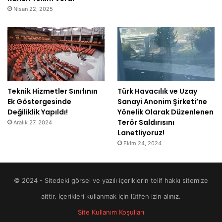
Nisan 22, 2025
Teknik Hizmetler Sınıfının
Türk Havacılık ve Uzay
Ek Göstergesinde
Sanayi Anonim Şirketi’ne
Değiliklik Yapıldı!
Yönelik Olarak Düzenlenen
Terör Saldırısını
Aralık 27, 2024
Lanetliyoruz!
Ekim 24, 2024
© 2024 - Sitedeki görsel ve yazılı içeriklerin telif hakkı sitemize
aittir. İçerikleri kullanmak için lütfen izin alınız.
Site Kullanım Koşulları