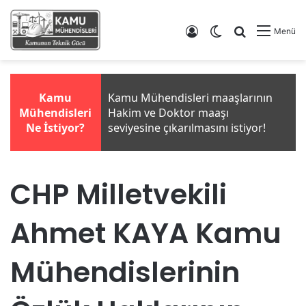
Giriş Yap
Dış görünümü de
Arama yap .
Menü
CHP Milletvekili
Ahmet KAYA Kamu
Mühendislerinin