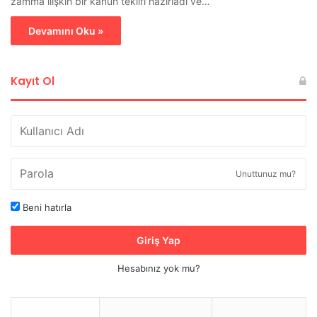
zamma ilişkin bir kanun teklifi hazırladı ve…
Devamını Oku »
Kayıt Ol
Unuttunuz mu?
Beni hatırla
Giriş Yap
Hesabınız yok mu?