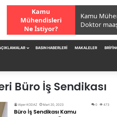
AÇIKLAMALAR
BASIN HABERLERI
MAKALELER
BRIFIN
i Büro İş Sendikası
Alper KODAZ
Mart 20, 2023
0
473
Büro İş Sendikası Kamu