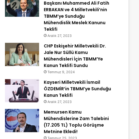
Başkanı Muhammed Ali Fatih
ERBAKAN ve 4 Milletvekili’nin
TBMM’ye Sunduğu
Mühendislik Meslek Kanunu
Teklifi
Aralık 27, 2023
CHP Eskişehir Milletvekili Dr.
Jale Nur Süllü Kamu
Mühendisleri İçin TBMM’Ye
Kanun Teklifi Sundu
Temmuz 9, 2024
Kayseri Milletvekili İsmail
ÖZDEMİR’in TBMM’ye Sunduğu
Kanun Teklifi
Aralık 27, 2023
Memursen Kamu
Mühendislerine Zam Talebini
(17.205 TL) Toplu Görüşme
Metnine Ekledi!
Temmuz 25, 2023