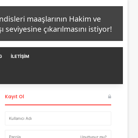
G
İLETIŞIM
Kayıt Ol
Unuttunuz mu?