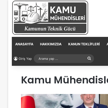
ANASAYFA
HAKKIMIZDA
KANUN TEKLIFLERI
Arama
Giriş Yap
yap
Kamu Mühendisler
...