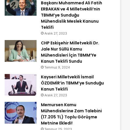
Başkanı Muhammed Ali Fatih
ERBAKAN ve 4 Milletvekili’nin
TBMM’ye Sunduğu
Mühendislik Meslek Kanunu
Teklifi
Aralık 27, 2023
CHP Eskişehir Milletvekili Dr.
Jale Nur Süllü Kamu
Mühendisleri İçin TBMM’Ye
Kanun Teklifi Sundu
Temmuz 9, 2024
Kayseri Milletvekili İsmail
ÖZDEMİR’in TBMM’ye Sunduğu
Kanun Teklifi
Aralık 27, 2023
Memursen Kamu
Mühendislerine Zam Talebini
(17.205 TL) Toplu Görüşme
Metnine Ekledi!
Temmuz 25, 2023