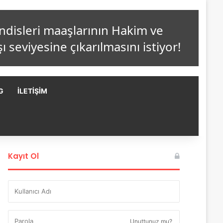
G
İLETIŞIM
Kayıt Ol
Unuttunuz mu?