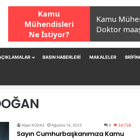
AÇIKLAMALAR
BASIN HABERLERI
MAKALELER
BRIFIN
RDOĞAN
Alper KODAZ
Ağustos 14, 2023
6
34.738
Sayın Cumhurbaşkanımıza Kamu