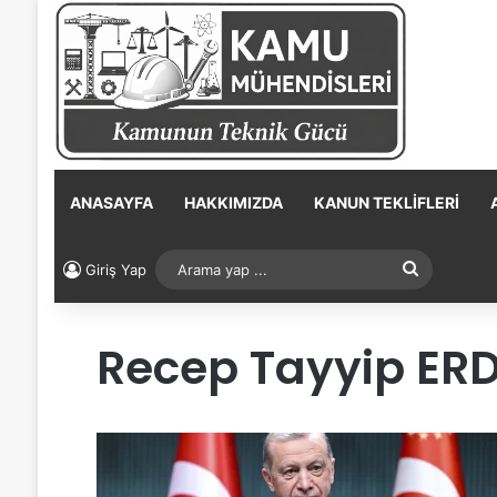
ANASAYFA
HAKKIMIZDA
KANUN TEKLIFLERI
Arama
Giriş Yap
yap
Recep Tayyip E
...