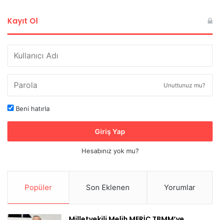
Kayıt Ol
Unuttunuz mu?
Beni hatırla
Giriş Yap
Hesabınız yok mu?
Popüler
Son Eklenen
Yorumlar
Milletvekili Melih MERİÇ TBMM’ye