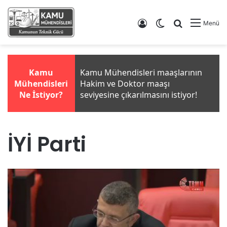
Giriş Yap
Dış görünümü de
Arama yap .
Menü
İYİ Parti