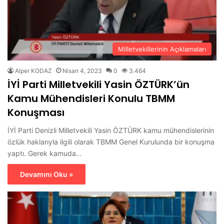
Milletvekillerinin Açıklamaları
Alper KODAZ
Nisan 4, 2023
0
3.464
İYİ Parti Milletvekili Yasin ÖZTÜRK’ün
Kamu Mühendisleri Konulu TBMM
Konuşması
İYİ Parti Denizli Milletvekili Yasin ÖZTÜRK kamu mühendislerinin
özlük haklarıyla ilgili olarak TBMM Genel Kurulunda bir konuşma
yaptı. Gerek kamuda…
Devamını Oku »