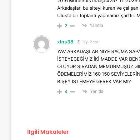
2016 Mühendis maaşı 4257 TL 2023 ma
Arkadaşlar, bu siteyi kuran ve çalışa
Ulusta bir toplantı yapmamız şarttır. 
Yanıtla
2
xlns38
3 yıl önce
YAV ARKADAŞLAR NİYE SAÇMA SAPA
İSTEYECEĞİMİZ İKİ MADDE VAR BENC
OLUYOR SIRADAN MEMURMUŞUZ GİBİ?
ÖDEMELERİMİZ 160 150 SEVİYELERİ
BİŞEY İSTEMEYE GEREK VAR MI?
Yanıtla
4
İlgili Makaleler