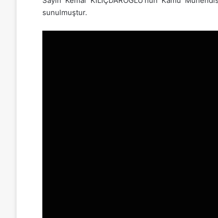
Sayın Kemal KILIÇDAROĞLU’nun Kamu Mühendisleri
sunulmuştur.