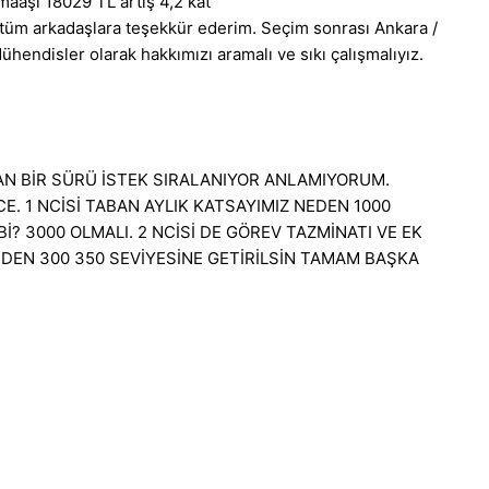
aşı 18029 TL artış 4,2 kat
n tüm arkadaşlara teşekkür ederim. Seçim sonrası Ankara /
Mühendisler olarak hakkımızı aramalı ve sıkı çalışmalıyız.
N BİR SÜRÜ İSTEK SIRALANIYOR ANLAMIYORUM.
E. 1 NCİSİ TABAN AYLIK KATSAYIMIZ NEDEN 1000
 3000 OLMALI. 2 NCİSİ DE GÖREV TAZMİNATI VE EK
NDEN 300 350 SEVİYESİNE GETİRİLSİN TAMAM BAŞKA