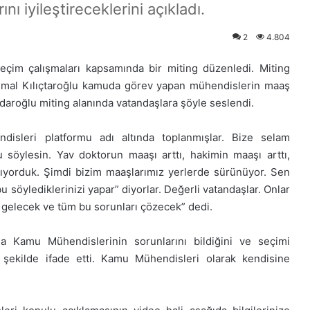
ı iyileştireceklerini açıkladı.
2
4.804
eçim çalışmaları kapsamında bir miting düzenledi. Miting
 Kemal Kılıçtaroğlu kamuda görev yapan mühendislerin maaş
çdaroğlu miting alanında vatandaşlara şöyle seslendi.
isleri platformu adı altında toplanmışlar. Bize selam
söylesin. Yav doktorun maaşı arttı, hakimin maaşı arttı,
lıyorduk. Şimdi bizim maaşlarımız yerlerde sürünüyor. Sen
söylediklerinizi yapar” diyorlar. Değerli vatandaşlar. Onlar
 gelecek ve tüm bu sorunları çözecek” dedi.
a Kamu Mühendislerinin sorunlarını bildiğini ve seçimi
 şekilde ifade etti. Kamu Mühendisleri olarak kendisine