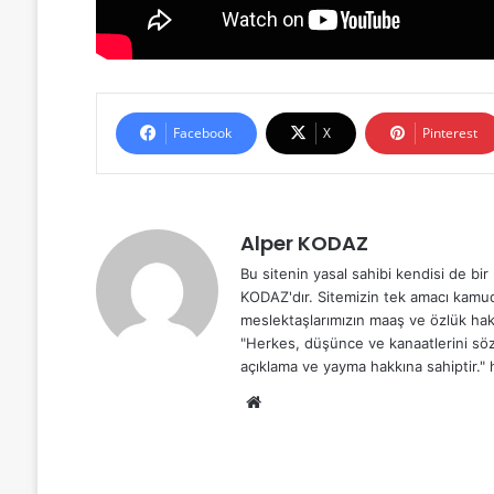
Facebook
X
Pinterest
Alper KODAZ
Bu sitenin yasal sahibi kendisi de b
KODAZ'dır. Sitemizin tek amacı kamu
meslektaşlarımızın maaş ve özlük hakl
"Herkes, düşünce ve kanaatlerini söz,
açıklama ve yayma hakkına sahiptir.
We
b
sit
esi