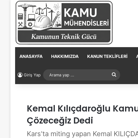
ANASAYFA
HAKKIMIZDA
KANUN TEKLIFLERI
Arama
Giriş Yap
yap
...
Kemal Kılıçdaroğlu Kamu
Çözeceğiz Dedi
Kars'ta miting yapan Kemal KILI