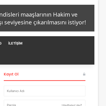
G
İLETIŞIM
Kayıt Ol
Unuttunuz mu?