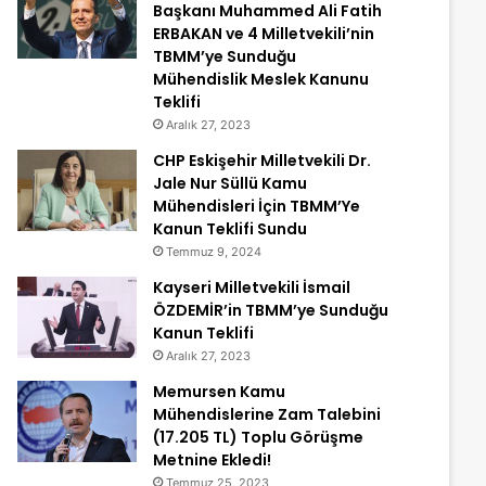
Başkanı Muhammed Ali Fatih
ERBAKAN ve 4 Milletvekili’nin
TBMM’ye Sunduğu
Mühendislik Meslek Kanunu
Teklifi
Aralık 27, 2023
CHP Eskişehir Milletvekili Dr.
Jale Nur Süllü Kamu
Mühendisleri İçin TBMM’Ye
Kanun Teklifi Sundu
Temmuz 9, 2024
Kayseri Milletvekili İsmail
ÖZDEMİR’in TBMM’ye Sunduğu
Kanun Teklifi
Aralık 27, 2023
Memursen Kamu
Mühendislerine Zam Talebini
(17.205 TL) Toplu Görüşme
Metnine Ekledi!
Temmuz 25, 2023