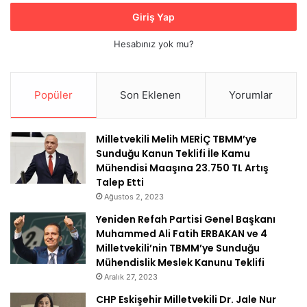
Giriş Yap
Hesabınız yok mu?
Popüler
Son Eklenen
Yorumlar
Milletvekili Melih MERİÇ TBMM’ye
Sunduğu Kanun Teklifi İle Kamu
Mühendisi Maaşına 23.750 TL Artış
Talep Etti
Ağustos 2, 2023
Yeniden Refah Partisi Genel Başkanı
Muhammed Ali Fatih ERBAKAN ve 4
Milletvekili’nin TBMM’ye Sunduğu
Mühendislik Meslek Kanunu Teklifi
Aralık 27, 2023
CHP Eskişehir Milletvekili Dr. Jale Nur