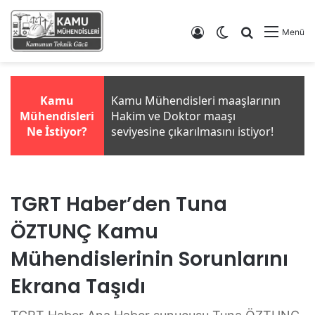
Giriş Yap
Dış görünümü de
Arama yap .
Menü
TGRT Haber’den Tuna
ÖZTUNÇ Kamu
Mühendislerinin Sorunlarını
Ekrana Taşıdı